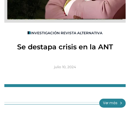
O
INVESTIGACIÓN REVISTA ALTERNATIVA
R
Se destapa crisis en la ANT
B
julio 10, 2024
Item
1
of
Ver más
3