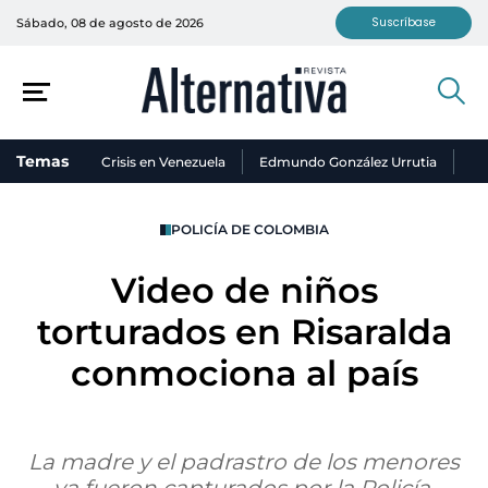
Suscríbase
Sábado, 08 de agosto de 2026
Temas
Crisis en Venezuela
Edmundo González Urrutia
Ni
POLICÍA DE COLOMBIA
Video de niños
torturados en Risaralda
conmociona al país
La madre y el padrastro de los menores