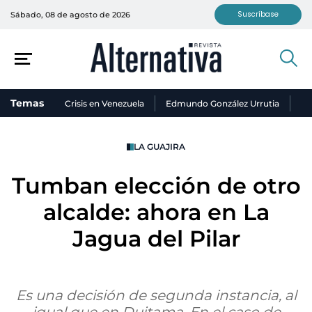
Suscríbase
Sábado, 08 de agosto de 2026
Temas
Crisis en Venezuela
Edmundo González Urrutia
Ni
LA GUAJIRA
Tumban elección de otro
alcalde: ahora en La
Jagua del Pilar
Es una decisión de segunda instancia, al