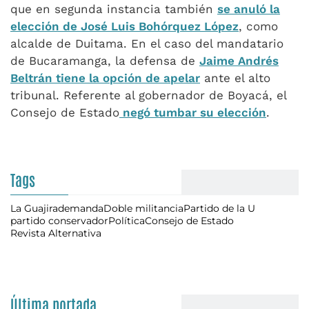
que en segunda instancia también
se anuló la
elección de José Luis Bohórquez López
, como
alcalde de Duitama. En el caso del mandatario
de Bucaramanga, la defensa de
Jaime Andrés
Beltrán tiene la opción de apelar
ante el alto
tribunal. Referente al gobernador de Boyacá, el
Consejo de Estado
negó tumbar su elección
.
Tags
La Guajira
demanda
Doble militancia
Partido de la U
partido conservador
Política
Consejo de Estado
Revista Alternativa
Última portada