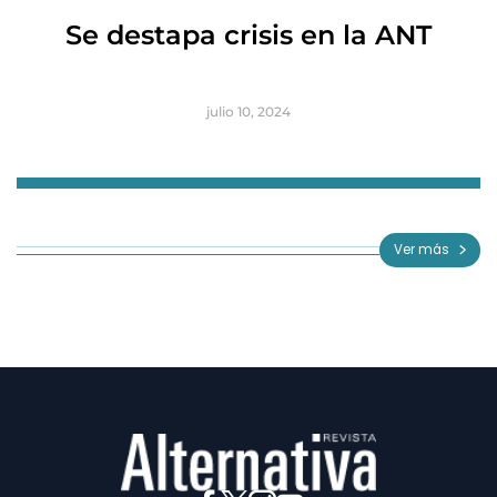
R
Se destapa crisis en la ANT
B
julio 10, 2024
Item
1
of
Ver más
3