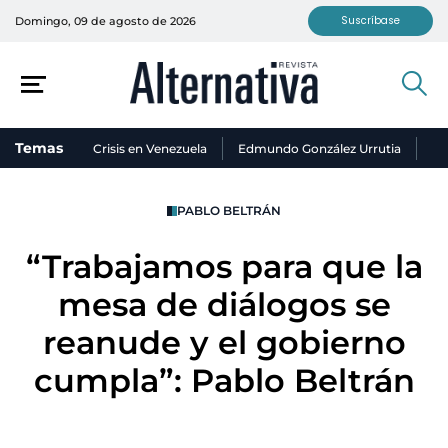
Suscríbase
Domingo, 09 de agosto de 2026
Temas
Crisis en Venezuela
Edmundo González Urrutia
Ni
PABLO BELTRÁN
“Trabajamos para que la
mesa de diálogos se
reanude y el gobierno
cumpla”: Pablo Beltrán