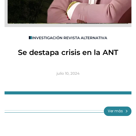
O
INVESTIGACIÓN REVISTA ALTERNATIVA
R
Se destapa crisis en la ANT
B
julio 10, 2024
Item
1
of
Ver más
3