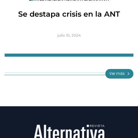
R
Se destapa crisis en la ANT
B
julio 10, 2024
Item
1
of
Ver más
3