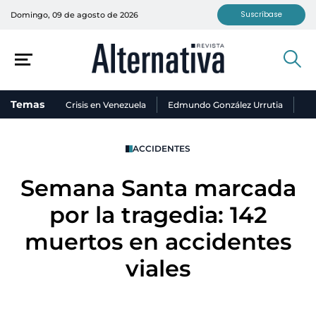
Suscríbase
Domingo, 09 de agosto de 2026
Temas
Crisis en Venezuela
Edmundo González Urrutia
Ni
ACCIDENTES
Semana Santa marcada
por la tragedia: 142
muertos en accidentes
viales