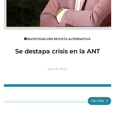
O
INVESTIGACIÓN REVISTA ALTERNATIVA
R
Se destapa crisis en la ANT
B
julio 10, 2024
Item
1
of
Ver más
3