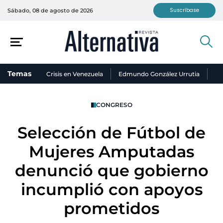
Suscríbase
Sábado, 08 de agosto de 2026
Temas
Crisis en Venezuela
Edmundo González Urrutia
Ni
CONGRESO
Selección de Fútbol de
Mujeres Amputadas
denunció que gobierno
incumplió con apoyos
prometidos