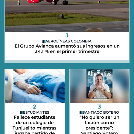
1
AEROLÍNEAS COLOMBIA
El Grupo Avianca aumentó sus ingresos en un
34,1 % en el primer trimestre
2
3
ESTUDIANTES
SANTIAGO BOTERO
Fallece estudiante
“No quiero ser un
de un colegio de
faraón como
Tunjuelito mientras
presidente”:
jugaba partido de
Santiago Botero