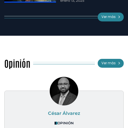
enero 13, 2025
Ver más
Opinión
Ver más
César Álvarez
OPINIÓN