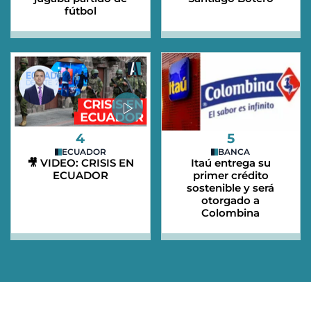
fútbol
4
5
ECUADOR
BANCA
🎥 VIDEO: CRISIS EN
Itaú entrega su
ECUADOR
primer crédito
sostenible y será
otorgado a
Colombina