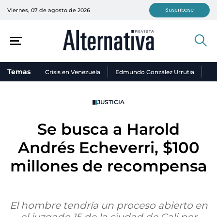
Suscríbase
Viernes, 07 de agosto de 2026
Temas
Crisis en Venezuela
Edmundo González Urrutia
Ni
JUSTICIA
Se busca a Harold
Andrés Echeverri, $100
millones de recompensa
El hombre tendría un proceso abierto en