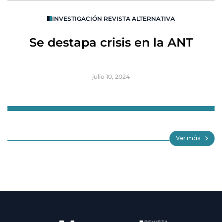
O
INVESTIGACIÓN REVISTA ALTERNATIVA
R
Se destapa crisis en la ANT
B
julio 10, 2024
Item
1
of
Ver más
3