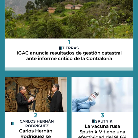
1
TIERRAS
IGAC anuncia resultados de gestión catastral
ante informe crítico de la Contraloría
2
3
CARLOS HERNÁN
SPUTNIK
La vacuna rusa
RODRÍGUEZ
Carlos Hernán
Sputnik V tiene una
Rodríguez se
efectividad del 91,6%