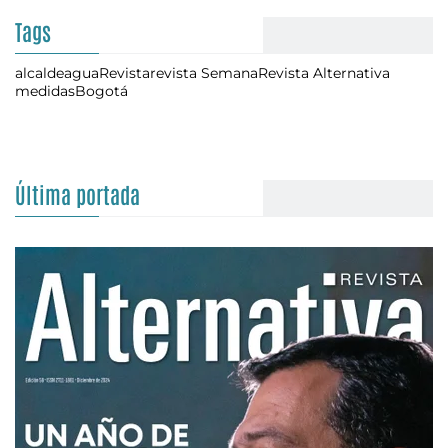
Tags
alcalde
agua
Revista
revista Semana
Revista Alternativa
medidas
Bogotá
Última portada