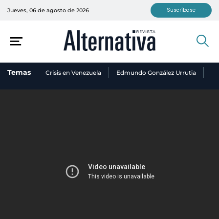
Suscríbase
Jueves, 06 de agosto de 2026
Temas
Crisis en Venezuela
Edmundo González Urrutia
Ni