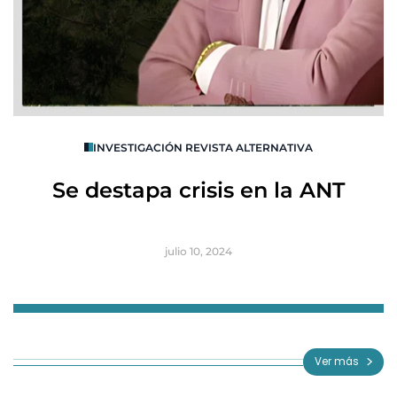
O
INVESTIGACIÓN REVISTA ALTERNATIVA
R
Se destapa crisis en la ANT
B
julio 10, 2024
Item
1
of
Ver más
3