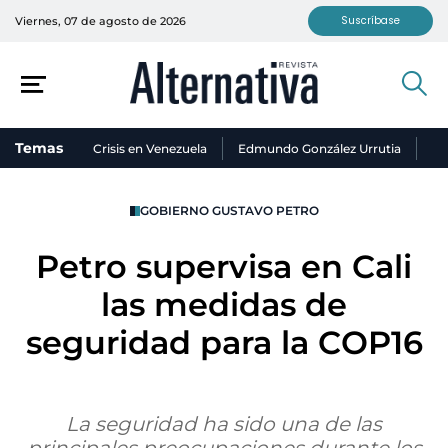
Suscríbase
Viernes, 07 de agosto de 2026
Temas
Crisis en Venezuela
Edmundo González Urrutia
Ni
GOBIERNO GUSTAVO PETRO
Petro supervisa en Cali
las medidas de
seguridad para la COP16
La seguridad ha sido una de las