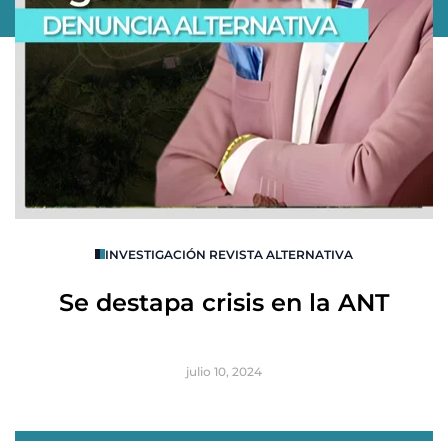
O
INVESTIGACIÓN REVISTA ALTERNATIVA
R
Se destapa crisis en la ANT
B
julio 10, 2024