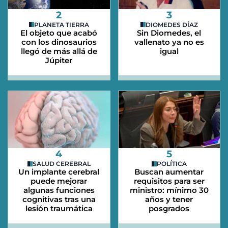
2
3
PLANETA TIERRA
DIOMEDES DÍAZ
El objeto que acabó
Sin Diomedes, el
con los dinosaurios
vallenato ya no es
llegó de más allá de
igual
Júpiter
4
5
SALUD CEREBRAL
POLÍTICA
Un implante cerebral
Buscan aumentar
puede mejorar
requisitos para ser
algunas funciones
ministro: mínimo 30
cognitivas tras una
años y tener
lesión traumática
posgrados