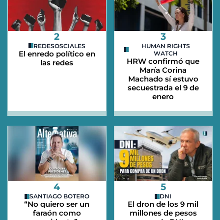
2
3
REDESOSCIALES
HUMAN RIGHTS
El enredo político en
WATCH
HRW confirmó que
las redes
María Corina
Machado sí estuvo
secuestrada el 9 de
enero
4
5
SANTIAGO BOTERO
DNI
“No quiero ser un
El dron de los 9 mil
faraón como
millones de pesos