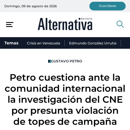
Suscríbase
Domingo, 09 de agosto de 2026
Temas
Crisis en Venezuela
Edmundo González Urrutia
Ni
GUSTAVO PETRO
Petro cuestiona ante la
comunidad internacional
la investigación del CNE
por presunta violación
de topes de campaña