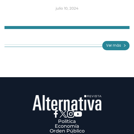
julio 10, 2024
Item
1
of
Ver más
3
Política
Economía
Orden Público