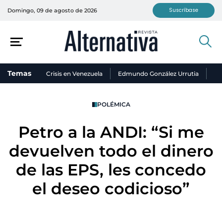
Suscríbase
Domingo, 09 de agosto de 2026
Temas
Crisis en Venezuela
Edmundo González Urrutia
Ni
POLÉMICA
Petro a la ANDI: “Si me
devuelven todo el dinero
de las EPS, les concedo
el deseo codicioso”