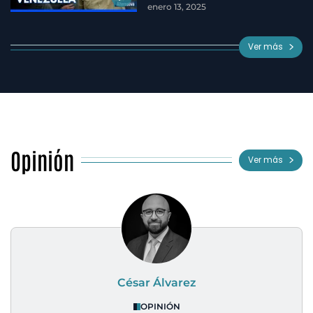
enero 13, 2025
Ver más
Opinión
Ver más
César Álvarez
OPINIÓN