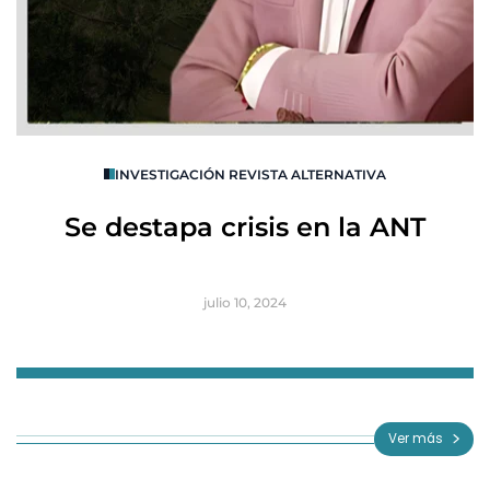
O
INVESTIGACIÓN REVISTA ALTERNATIVA
R
Se destapa crisis en la ANT
B
julio 10, 2024
Item
1
of
Ver más
3