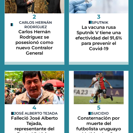
2
3
CARLOS HERNÁN
SPUTNIK
La vacuna rusa
RODRÍGUEZ
Carlos Hernán
Sputnik V tiene una
Rodríguez se
efectividad del 91,6%
posesionó como
para prevenir el
nuevo Contralor
Covid-19
General
4
5
JOSÉ ALBERTO TEJADA
SUICIDIO
Falleció José Alberto
Consternación por
Tejada,
muerte del
representante del
futbolista uruguayo