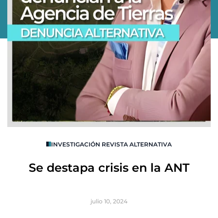
O
INVESTIGACIÓN REVISTA ALTERNATIVA
R
Se destapa crisis en la ANT
B
julio 10, 2024