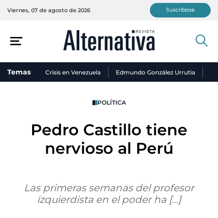
Suscríbase
Viernes, 07 de agosto de 2026
Temas
Crisis en Venezuela
Edmundo González Urrutia
Ni
POLÍTICA
Pedro Castillo tiene
nervioso al Perú
Las primeras semanas del profesor
izquierdista en el poder ha […]