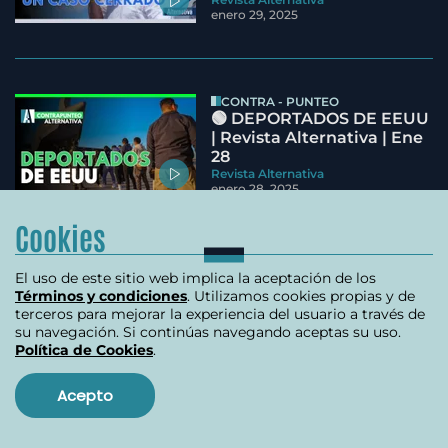
enero 29, 2025
CONTRA - PUNTEO
🟢 DEPORTADOS DE EEUU
| Revista Alternativa | Ene
28
Revista Alternativa
enero 28, 2025
Cookies
DONALD TRUMP
El uso de este sitio web implica la aceptación de los
🟦 IMPASE DIPLOMÁTICO |
Términos y condiciones
. Utilizamos cookies propias y de
Revista Alternativa | Ene
terceros para mejorar la experiencia del usuario a través de
27
su navegación. Si continúas navegando aceptas su uso.
Revista Alternativa
Política de Cookies
.
enero 27, 2025
Acepto
DEBATE ALTERNATIVA