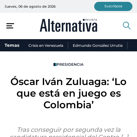
Suscríbase
Jueves, 06 de agosto de 2026
Temas
Crisis en Venezuela
Edmundo González Urrutia
Ni
PRESIDENCIA
Óscar Iván Zuluaga: ‘Lo
que está en juego es
Colombia’
Tras conseguir por segunda vez la