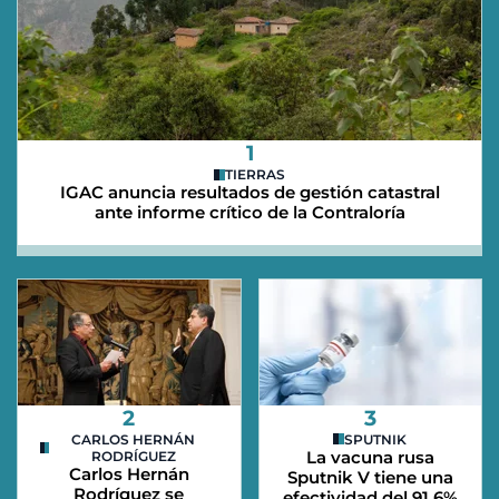
1
TIERRAS
IGAC anuncia resultados de gestión catastral
ante informe crítico de la Contraloría
2
3
CARLOS HERNÁN
SPUTNIK
La vacuna rusa
RODRÍGUEZ
Carlos Hernán
Sputnik V tiene una
Rodríguez se
efectividad del 91,6%