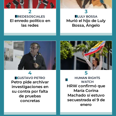
2
3
REDESOSCIALES
LULY BOSSA
El enredo político en
Murió el hijo de Luly
las redes
Bossa, Ángelo
4
5
GUSTAVO PETRO
HUMAN RIGHTS
Petro pide archivar
WATCH
HRW confirmó que
investigaciones en
María Corina
su contra por falta
Machado sí estuvo
de pruebas
secuestrada el 9 de
concretas
enero