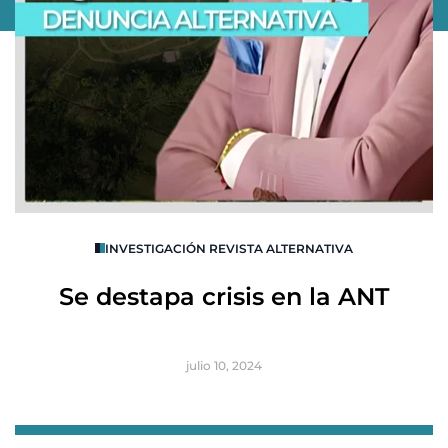
O
INVESTIGACIÓN REVISTA ALTERNATIVA
R
Se destapa crisis en la ANT
B
julio 10, 2024
Item