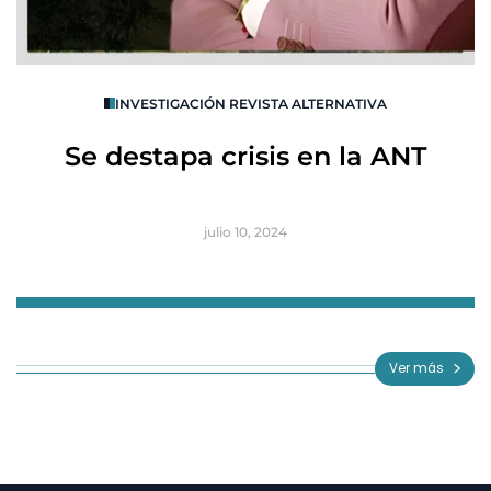
O
INVESTIGACIÓN REVISTA ALTERNATIVA
R
Se destapa crisis en la ANT
B
julio 10, 2024
Item
1
of
Ver más
3