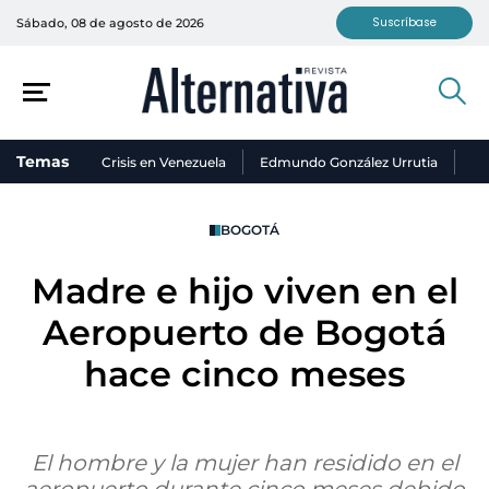
Suscríbase
Sábado, 08 de agosto de 2026
Temas
Crisis en Venezuela
Edmundo González Urrutia
Ni
BOGOTÁ
Madre e hijo viven en el
Aeropuerto de Bogotá
hace cinco meses
El hombre y la mujer han residido en el