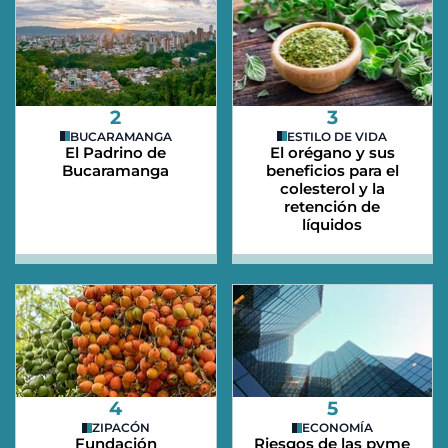
2
3
BUCARAMANGA
ESTILO DE VIDA
El Padrino de
El orégano y sus
Bucaramanga
beneficios para el
colesterol y la
retención de
líquidos
4
5
ZIPACÓN
ECONOMÍA
Fundación
Riesgos de las pyme