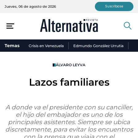
Suscríbase
Jueves, 06 de agosto de 2026
Temas
Crisis en Venezuela
Edmundo González Urrutia
Ni
ÁLVARO LEYVA
Lazos familiares
A donde va el presidente con su canciller,
el hijo del embajador es uno de los
principales asistentes. Siempre se ubica
discretamente, para evitar los encuentros
con la prensa que viaja con el