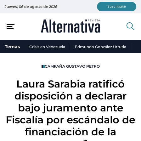
Suscríbase
Jueves, 06 de agosto de 2026
Temas
Crisis en Venezuela
Edmundo González Urrutia
Ni
CAMPAÑA GUSTAVO PETRO
Laura Sarabia ratificó
disposición a declarar
bajo juramento ante
Fiscalía por escándalo de
financiación de la