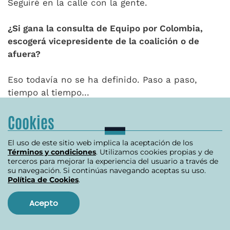
Seguiré en la calle con la gente.
¿Si gana la consulta de Equipo por Colombia,
escogerá vicepresidente de la coalición o de
afuera?
Eso todavía no se ha definido. Paso a paso,
tiempo al tiempo…
Cookies
Mi gabinete, la agenda y los
temas que lideraremos tienen
El uso de este sitio web implica la aceptación de los
que representar la diversidad
Términos y condiciones
. Utilizamos cookies propias y de
terceros para mejorar la experiencia del usuario a través de
de las regiones.
su navegación. Si continúas navegando aceptas su uso.
Política de Cookies
.
¿Cómo ve a la Coalición Centro Esperanza?
Acepto
¿Quién será su rival en primera vuelta para el
cupo a segunda?