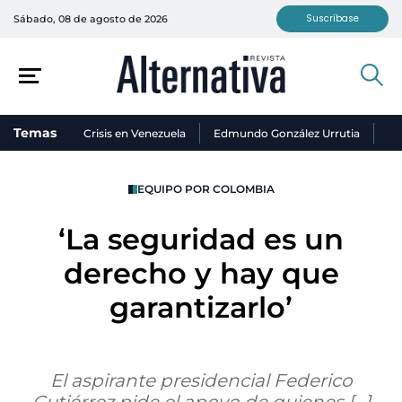
Suscríbase
Sábado, 08 de agosto de 2026
Temas
Crisis en Venezuela
Edmundo González Urrutia
Ni
EQUIPO POR COLOMBIA
‘La seguridad es un
derecho y hay que
garantizarlo’
El aspirante presidencial Federico