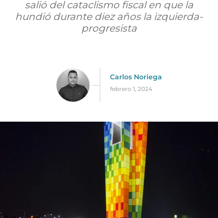
salió del cataclismo fiscal en que la
hundió durante diez años la izquierda-
progresista
Carlos Noriega
febrero 1, 2024