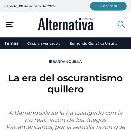
Suscríbase
Sábado, 08 de agosto de 2026
Temas
Crisis en Venezuela
Edmundo González Urrutia
Ni
BARRANQUILLA
La era del oscurantismo
quillero
A Barranquilla se le ha castigado con la
no realización de los Juegos
Panamericanos, por la sencilla razón que