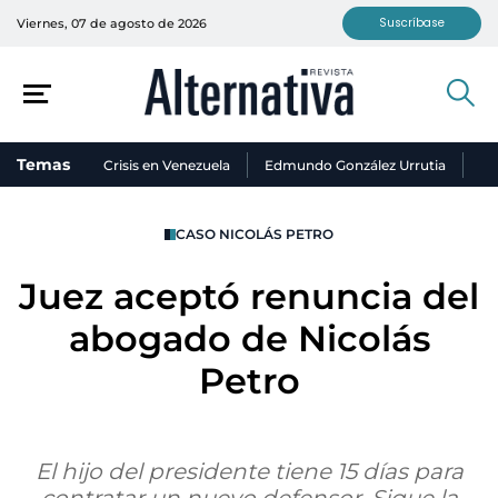
Suscríbase
Viernes, 07 de agosto de 2026
Temas
Crisis en Venezuela
Edmundo González Urrutia
Ni
CASO NICOLÁS PETRO
Juez aceptó renuncia del
abogado de Nicolás
Petro
El hijo del presidente tiene 15 días para