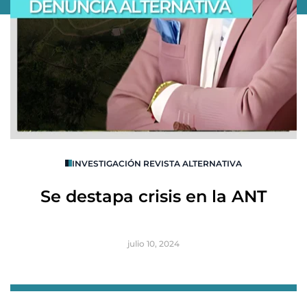
O
INVESTIGACIÓN REVISTA ALTERNATIVA
R
Se destapa crisis en la ANT
B
julio 10, 2024
Item