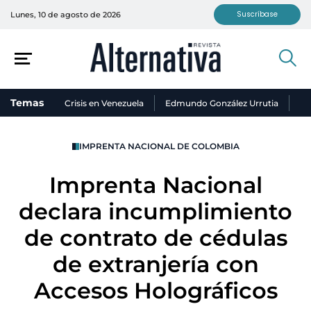
Suscríbase
Lunes, 10 de agosto de 2026
Temas
Crisis en Venezuela
Edmundo González Urrutia
Ni
IMPRENTA NACIONAL DE COLOMBIA
Imprenta Nacional
declara incumplimiento
de contrato de cédulas
de extranjería con
Accesos Holográficos