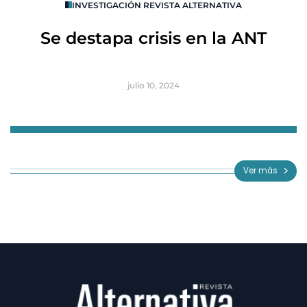
INVESTIGACIÓN REVISTA ALTERNATIVA
R
Se destapa crisis en la ANT
B
julio 10, 2024
Item
1
of
Ver más
3