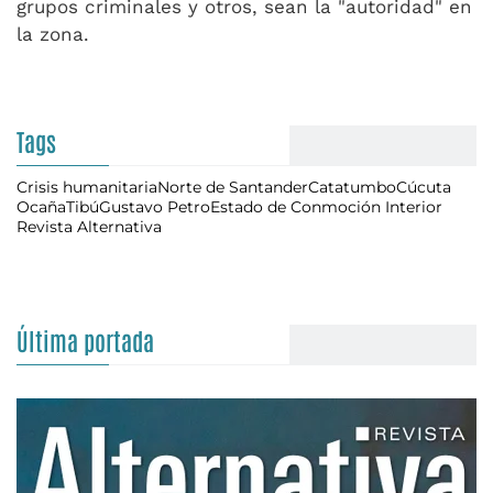
grupos criminales y otros, sean la "autoridad" en
la zona.
Tags
Crisis humanitaria
Norte de Santander
Catatumbo
Cúcuta
Ocaña
Tibú
Gustavo Petro
Estado de Conmoción Interior
Revista Alternativa
Última portada