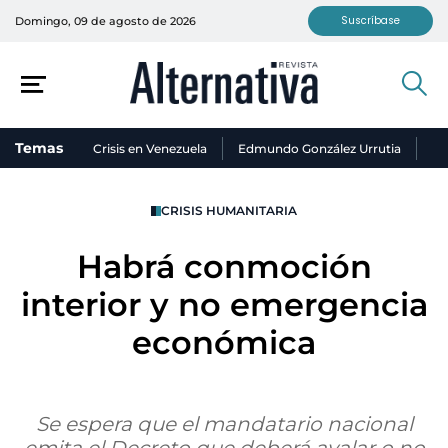
Suscríbase
Domingo, 09 de agosto de 2026
Temas
Crisis en Venezuela
Edmundo González Urrutia
Ni
CRISIS HUMANITARIA
Habrá conmoción
interior y no emergencia
económica
Se espera que el mandatario nacional