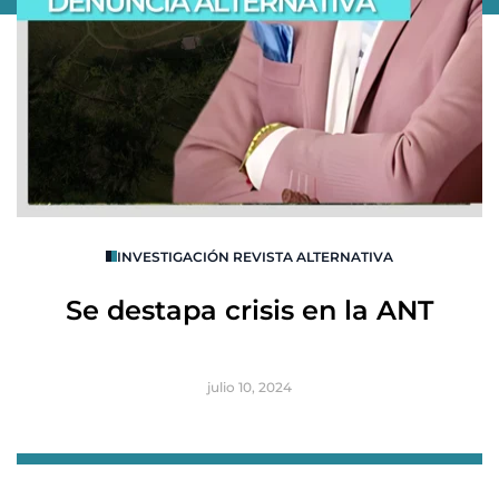
O
INVESTIGACIÓN REVISTA ALTERNATIVA
R
Se destapa crisis en la ANT
B
julio 10, 2024
Item
1