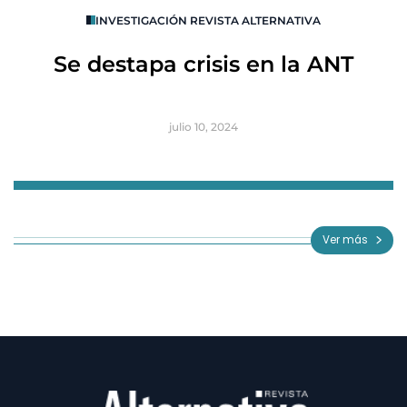
INVESTIGACIÓN REVISTA ALTERNATIVA
R
Se destapa crisis en la ANT
B
julio 10, 2024
Item
1
of
Ver más
3