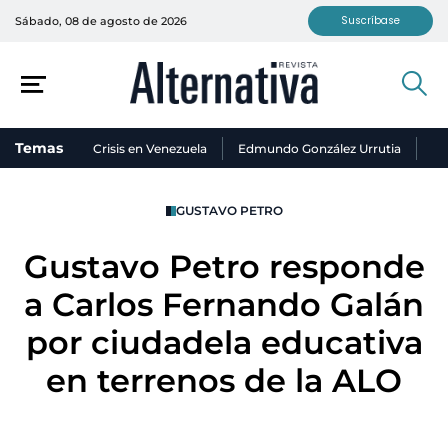
Suscríbase
Sábado, 08 de agosto de 2026
Temas
Crisis en Venezuela
Edmundo González Urrutia
Ni
GUSTAVO PETRO
Gustavo Petro responde
a Carlos Fernando Galán
por ciudadela educativa
en terrenos de la ALO