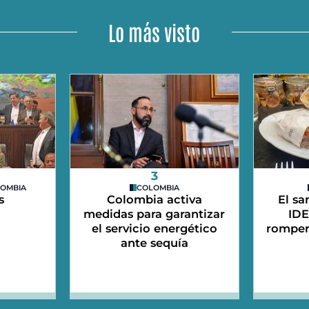
Lo más visto
3
LOMBIA
COLOMBIA
s
Colombia activa
El sa
medidas para garantizar
IDE
el servicio energético
romper
ante sequía