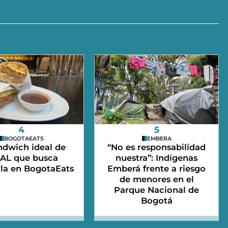
4
5
BOGOTAEATS
EMBERA
ndwich ideal de
“No es responsabilidad
AL que busca
nuestra”: Indígenas
la en BogotaEats
Emberá frente a riesgo
de menores en el
Parque Nacional de
Bogotá