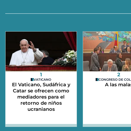
1
2
VATICANO
CONGRESO DE CO
El Vaticano, Sudáfrica y
A las mala
Catar se ofrecen como
mediadores para el
retorno de niños
ucranianos