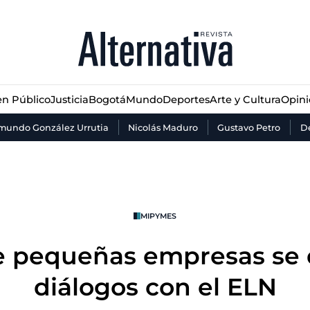
n Público
Justicia
Bogotá
Mundo
Deportes
Arte y Cultura
Opin
n Público
Justicia
Bogotá
Mundo
Deportes
Arte y Cultura
Opin
mundo González Urrutia
Nicolás Maduro
Gustavo Petro
De
MIPYMES
 pequeñas empresas se 
diálogos con el ELN