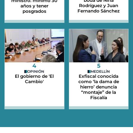
boda de Nina
ministro: mínimo 30
Rodríguez y Juan
años y tener
Fernando Sánchez
posgrados
4
5
OPINIÓN
MEDELLÍN
El gobierno de 'El
Exfiscal conocida
Cambio'
como ‘la dama de
hierro’ denuncia
“montaje” de la
Fiscalía