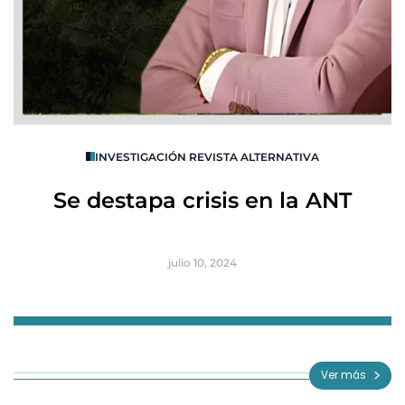
O
INVESTIGACIÓN REVISTA ALTERNATIVA
R
Se destapa crisis en la ANT
B
julio 10, 2024
Item
1
of
Ver más
3