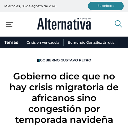
Suscríbase
Miércoles, 05 de agosto de 2026
Temas
Crisis en Venezuela
Edmundo González Urrutia
Ni
GOBIERNO GUSTAVO PETRO
Gobierno dice que no
hay crisis migratoria de
africanos sino
congestión por
temporada navideña