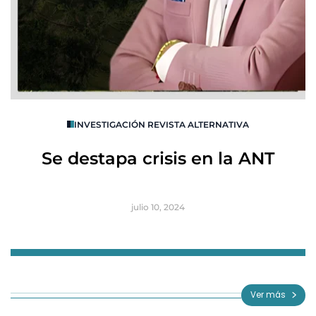
O
INVESTIGACIÓN REVISTA ALTERNATIVA
R
Se destapa crisis en la ANT
B
julio 10, 2024
Item
1
of
Ver más
3