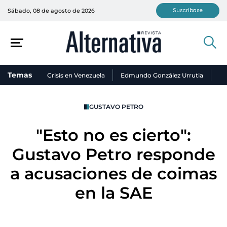
Suscríbase
Sábado, 08 de agosto de 2026
Temas
Crisis en Venezuela
Edmundo González Urrutia
Ni
GUSTAVO PETRO
"Esto no es cierto":
Gustavo Petro responde
a acusaciones de coimas
en la SAE