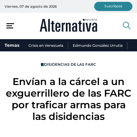
Suscríbase
Viernes, 07 de agosto de 2026
Temas
Crisis en Venezuela
Edmundo González Urrutia
Ni
DISIDENCIAS DE LAS FARC
Envían a la cárcel a un
exguerrillero de las FARC
por traficar armas para
las disidencias