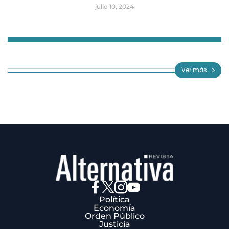
julio 10, 2024
Item
1
of
Ver más
3
Política
Economía
Orden Público
Justicia