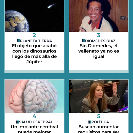
2
3
PLANETA TIERRA
DIOMEDES DÍAZ
El objeto que acabó
Sin Diomedes, el
con los dinosaurios
vallenato ya no es
llegó de más allá de
igual
Júpiter
4
5
SALUD CEREBRAL
POLÍTICA
Un implante cerebral
Buscan aumentar
puede mejorar
requisitos para ser