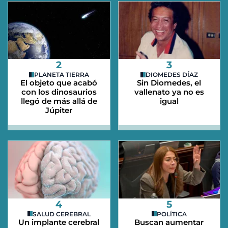
2
3
PLANETA TIERRA
DIOMEDES DÍAZ
El objeto que acabó
Sin Diomedes, el
con los dinosaurios
vallenato ya no es
llegó de más allá de
igual
Júpiter
4
5
SALUD CEREBRAL
POLÍTICA
Un implante cerebral
Buscan aumentar