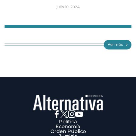
julio 10, 2024
Item
1
of
Ver más
3
Política
Economía
Orden Público