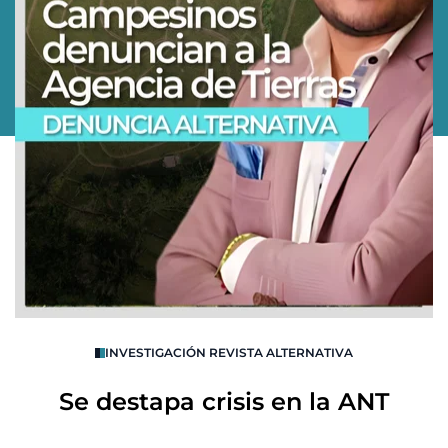
O
INVESTIGACIÓN REVISTA ALTERNATIVA
R
Se destapa crisis en la ANT
B