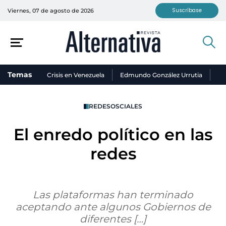
Suscríbase
Viernes, 07 de agosto de 2026
Temas
Crisis en Venezuela
Edmundo González Urrutia
Ni
REDESOSCIALES
El enredo político en las
redes
Las plataformas han terminado
aceptando ante algunos Gobiernos de
diferentes […]