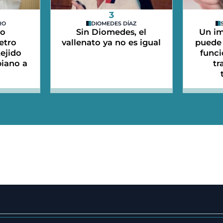
3
RO
DIOMEDES DÍAZ
do
Sin Diomedes, el
Un im
etro
vallenato ya no es igual
puede 
tejido
funci
iano a
tr