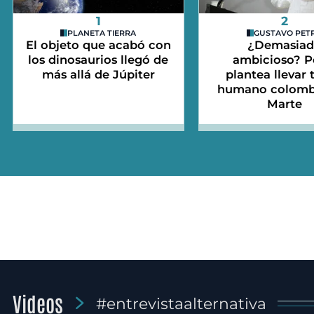
1
2
PLANETA TIERRA
GUSTAVO PET
El objeto que acabó con
¿Demasia
los dinosaurios llegó de
ambicioso? P
más allá de Júpiter
plantea llevar 
humano colomb
Marte
Videos
#entrevistaalternativa