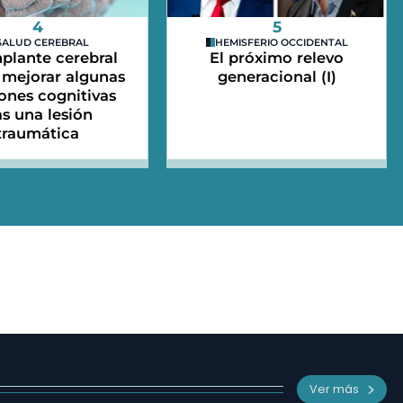
4
5
SALUD CEREBRAL
HEMISFERIO OCCIDENTAL
plante cerebral
El próximo relevo
mejorar algunas
generacional (I)
ones cognitivas
as una lesión
traumática
Ver más