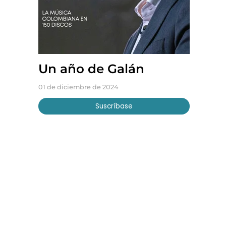
Un año de Galán
01 de diciembre de 2024
Suscríbase