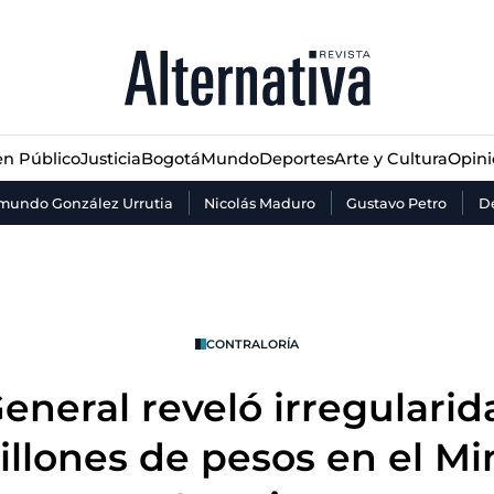
n Público
Justicia
Bogotá
Mundo
Deportes
Arte y Cultura
Opin
n Público
Justicia
Bogotá
Mundo
Deportes
Arte y Cultura
Opin
mundo González Urrutia
Nicolás Maduro
Gustavo Petro
De
CONTRALORÍA
General reveló irregulari
illones de pesos en el Min