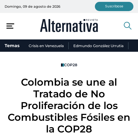
Suscríbase
Domingo, 09 de agosto de 2026
Temas
Crisis en Venezuela
Edmundo González Urrutia
Ni
COP28
Colombia se une al
Tratado de No
Proliferación de los
Combustibles Fósiles en
la COP28