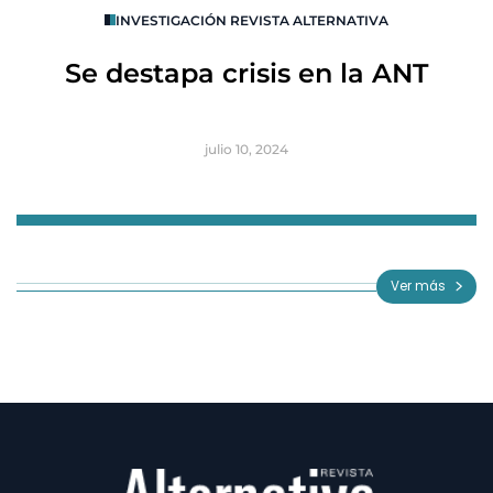
INVESTIGACIÓN REVISTA ALTERNATIVA
R
Se destapa crisis en la ANT
B
julio 10, 2024
Item
1
of
Ver más
3