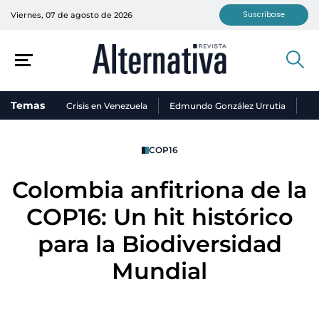
Suscríbase
Viernes, 07 de agosto de 2026
Temas
Crisis en Venezuela
Edmundo González Urrutia
Ni
COP16
Colombia anfitriona de la
COP16: Un hit histórico
para la Biodiversidad
Mundial