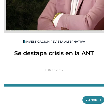
O
INVESTIGACIÓN REVISTA ALTERNATIVA
R
Se destapa crisis en la ANT
B
julio 10, 2024
Item
1
of
Ver más
3