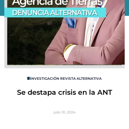
O
INVESTIGACIÓN REVISTA ALTERNATIVA
R
Se destapa crisis en la ANT
B
julio 10, 2024