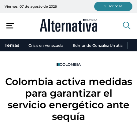
Suscríbase
Viernes, 07 de agosto de 2026
Temas
Crisis en Venezuela
Edmundo González Urrutia
Ni
COLOMBIA
Colombia activa medidas
para garantizar el
servicio energético ante
sequía