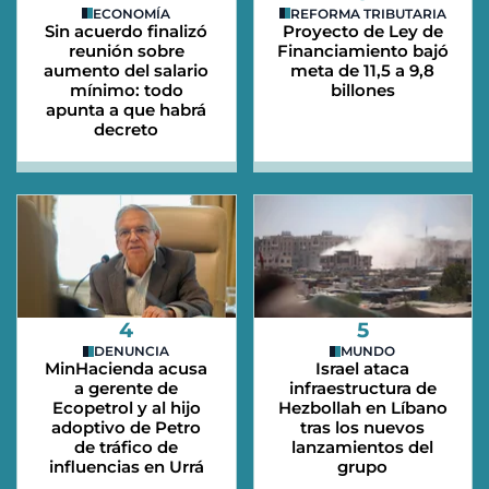
ECONOMÍA
REFORMA TRIBUTARIA
Sin acuerdo finalizó
Proyecto de Ley de
reunión sobre
Financiamiento bajó
aumento del salario
meta de 11,5 a 9,8
mínimo: todo
billones
apunta a que habrá
decreto
4
5
DENUNCIA
MUNDO
MinHacienda acusa
Israel ataca
a gerente de
infraestructura de
Ecopetrol y al hijo
Hezbollah en Líbano
adoptivo de Petro
tras los nuevos
de tráfico de
lanzamientos del
influencias en Urrá
grupo