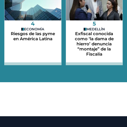
4
5
ECONOMÍA
MEDELLÍN
Riesgos de las pyme
Exfiscal conocida
en América Latina
como ‘la dama de
hierro’ denuncia
“montaje” de la
Fiscalía