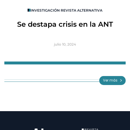
O
INVESTIGACIÓN REVISTA ALTERNATIVA
R
Se destapa crisis en la ANT
B
julio 10, 2024
Item
1
of
Ver más
3