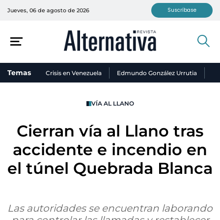
Suscríbase
Jueves, 06 de agosto de 2026
Temas
Crisis en Venezuela
Edmundo González Urrutia
Ni
VÍA AL LLANO
Cierran vía al Llano tras
accidente e incendio en
el túnel Quebrada Blanca
Las autoridades se encuentran laborando