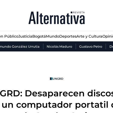
n Público
Justicia
Bogotá
Mundo
Deportes
Arte y Cultura
Opin
n Público
Justicia
Bogotá
Mundo
Deportes
Arte y Cultura
Opin
mundo González Urrutia
Nicolás Maduro
Gustavo Petro
De
UNGRD
GRD: Desaparecen discos
un computador portatil 