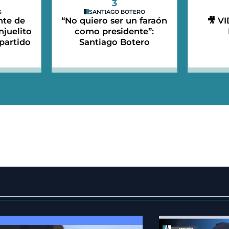
3
S
SANTIAGO BOTERO
nte de
“No quiero ser un faraón
🎥 V
njuelito
como presidente”:
partido
Santiago Botero