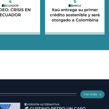
4
5
ECUADOR
BANCA
IDEO: CRISIS EN
Itaú entrega su primer
ECUADOR
crédito sostenible y será
otorgado a Colombina
Ver más
VERSIÓN ALTERNATIVA
📰 GUSTAVO PETRO UN CASO