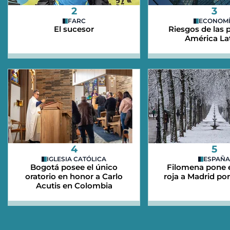
2
3
FARC
ECONOM
El sucesor
Riesgos de las
América La
4
5
IGLESIA CATÓLICA
ESPAÑA
Bogotá posee el único
Filomena pone e
oratorio en honor a Carlo
roja a Madrid po
Acutis en Colombia