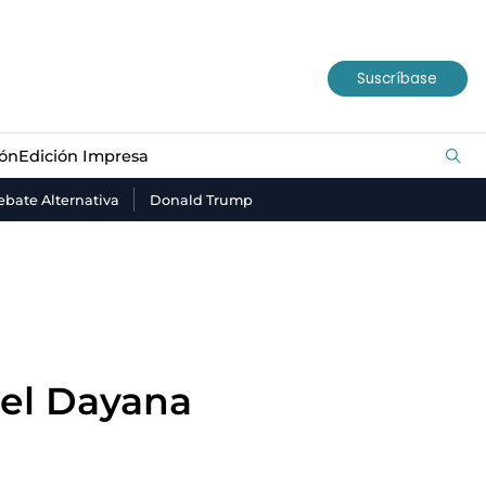
ión
Edición Impresa
Suscríbase
ión
Edición Impresa
bate Alternativa
Donald Trump
hel Dayana