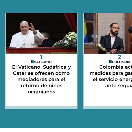
1
2
VATICANO
COLOMBIA
El Vaticano, Sudáfrica y
Colombia act
Catar se ofrecen como
medidas para gar
mediadores para el
el servicio ener
retorno de niños
ante sequí
ucranianos