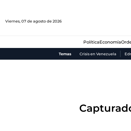
Política
Economía
Orde
Viernes, 07 de agosto de 2026
Política
Economía
Orde
Temas
Crisis en Venezuela
Ed
Capturado