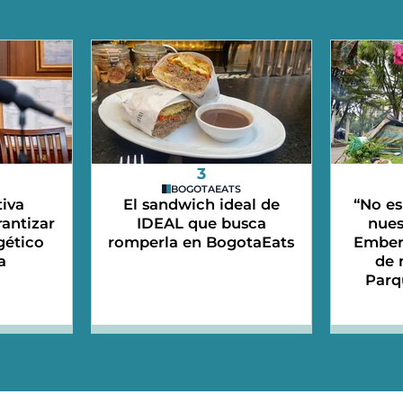
3
BOGOTAEATS
iva
El sandwich ideal de
“No es
antizar
IDEAL que busca
nues
gético
romperla en BogotaEats
Emberá
a
de 
Parq