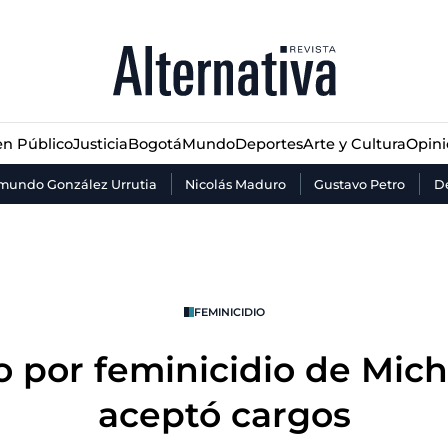
n Público
Justicia
Bogotá
Mundo
Deportes
Arte y Cultura
Opin
n Público
Justicia
Bogotá
Mundo
Deportes
Arte y Cultura
Opin
mundo González Urrutia
Nicolás Maduro
Gustavo Petro
De
FEMINICIDIO
 por feminicidio de Mic
aceptó cargos