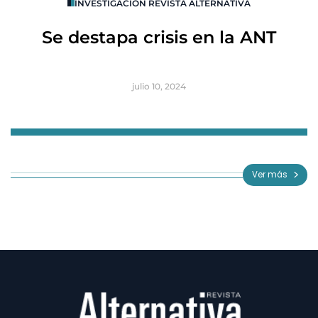
INVESTIGACIÓN REVISTA ALTERNATIVA
R
Se destapa crisis en la ANT
B
julio 10, 2024
Item
1
of
Ver más
3