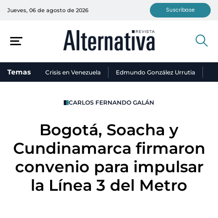
Suscríbase
Jueves, 06 de agosto de 2026
Temas
Crisis en Venezuela
Edmundo González Urrutia
Ni
CARLOS FERNANDO GALÁN
Bogotá, Soacha y
Cundinamarca firmaron
convenio para impulsar
la Línea 3 del Metro