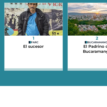
1
2
FARC
BUCARAMAN
El sucesor
El Padrino 
Bucaraman