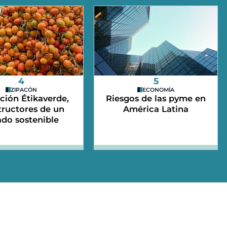
4
5
ZIPACÓN
ECONOMÍA
ción Étikaverde,
Riesgos de las pyme en
tructores de un
América Latina
ado sostenible