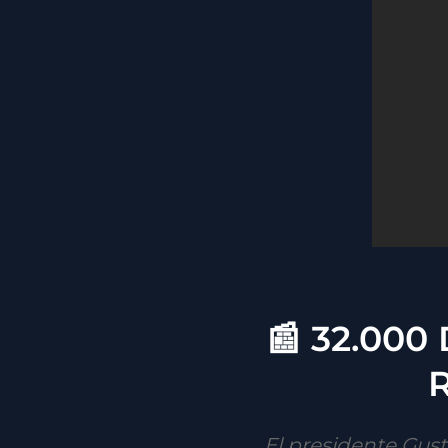
📰 32.00
R
El presidente Gust