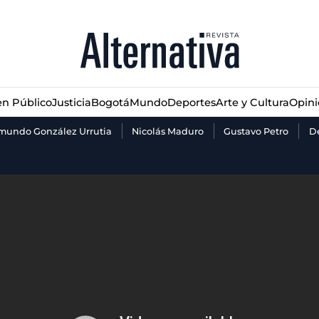
n Público
Justicia
Bogotá
Mundo
Deportes
Arte y Cultura
Opin
n Público
Justicia
Bogotá
Mundo
Deportes
Arte y Cultura
Opin
mundo González Urrutia
Nicolás Maduro
Gustavo Petro
De