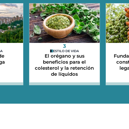
3
GA
ESTILO DE VIDA
de
El orégano y sus
Funda
ga
beneficios para el
cons
colesterol y la retención
leg
de líquidos