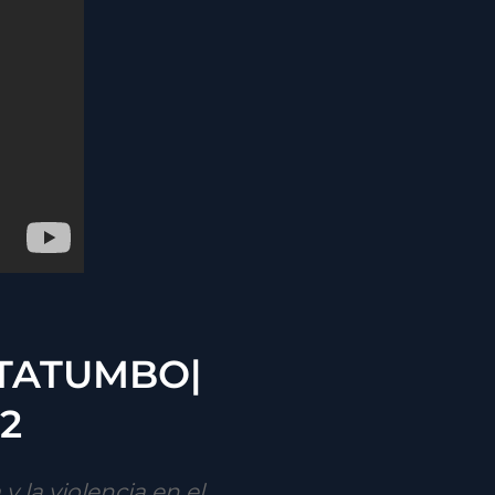
ATATUMBO|
22
 la violencia en el