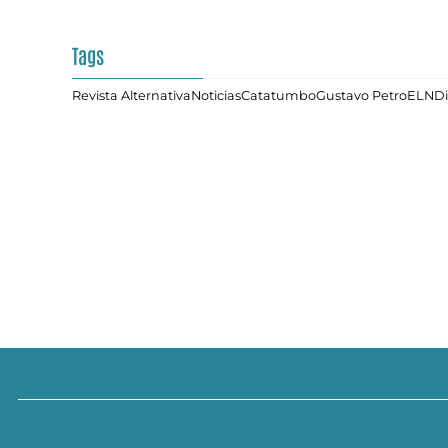
Tags
Revista Alternativa
Noticias
Catatumbo
Gustavo Petro
ELN
Di