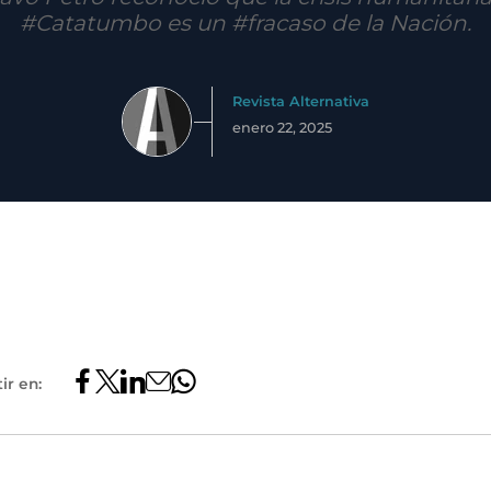
#Catatumbo es un #fracaso de la Nación.
Revista Alternativa
enero 22, 2025
ir en: