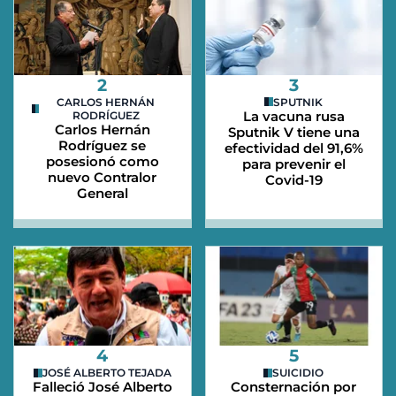
2
3
CARLOS HERNÁN
SPUTNIK
La vacuna rusa
RODRÍGUEZ
Carlos Hernán
Sputnik V tiene una
Rodríguez se
efectividad del 91,6%
posesionó como
para prevenir el
nuevo Contralor
Covid-19
General
4
5
JOSÉ ALBERTO TEJADA
SUICIDIO
Falleció José Alberto
Consternación por