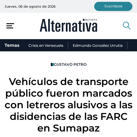
Suscríbase
Jueves, 06 de agosto de 2026
Temas
Crisis en Venezuela
Edmundo González Urrutia
Ni
GUSTAVO PETRO
Vehículos de transporte
público fueron marcados
con letreros alusivos a las
disidencias de las FARC
en Sumapaz