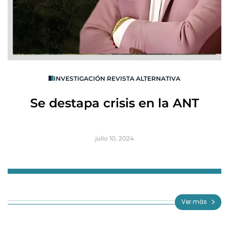
O
INVESTIGACIÓN REVISTA ALTERNATIVA
R
Se destapa crisis en la ANT
B
julio 10, 2024
Item
1
of
Ver más
3