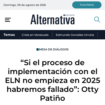
Suscríbase
Domingo, 09 de agosto de 2026
Temas
Crisis en Venezuela
Edmundo González Urrutia
Ni
MESA DE DIÁLOGOS
“Si el proceso de
implementación con el
ELN no empieza en 2025
habremos fallado”: Otty
Patiño