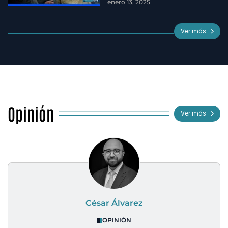
enero 13, 2025
Ver más
Opinión
Ver más
César Álvarez
OPINIÓN