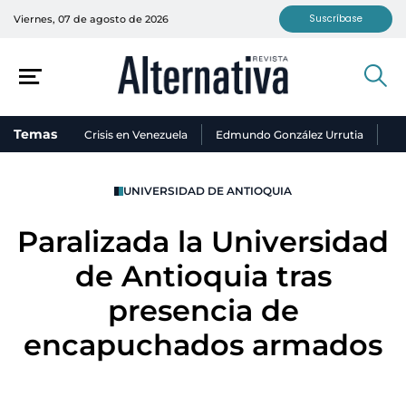
Suscríbase
Viernes, 07 de agosto de 2026
Temas
Crisis en Venezuela
Edmundo González Urrutia
Ni
UNIVERSIDAD DE ANTIOQUIA
Paralizada la Universidad
de Antioquia tras
presencia de
encapuchados armados