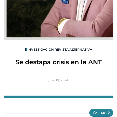
O
INVESTIGACIÓN REVISTA ALTERNATIVA
R
Se destapa crisis en la ANT
B
julio 10, 2024
Item
1
of
Ver más
3