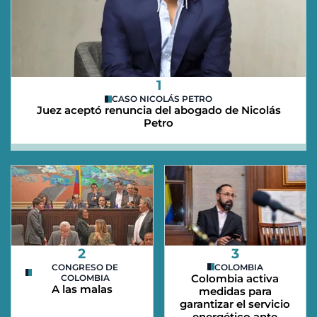
1
CASO NICOLÁS PETRO
Juez aceptó renuncia del abogado de Nicolás
Petro
2
3
CONGRESO DE
COLOMBIA
Colombia activa
COLOMBIA
A las malas
medidas para
garantizar el servicio
energético ante