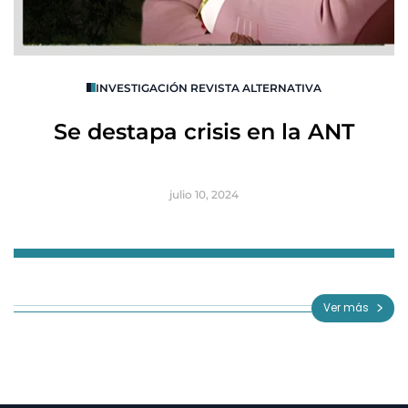
O
INVESTIGACIÓN REVISTA ALTERNATIVA
R
Se destapa crisis en la ANT
B
julio 10, 2024
Item
1
of
Ver más
3