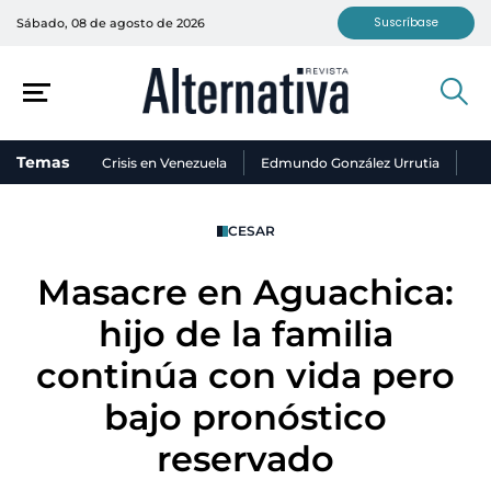
Suscríbase
Sábado, 08 de agosto de 2026
Temas
Crisis en Venezuela
Edmundo González Urrutia
Ni
CESAR
Masacre en Aguachica:
hijo de la familia
continúa con vida pero
bajo pronóstico
reservado