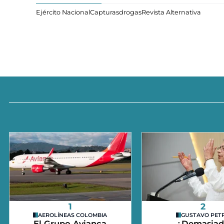
Ejército Nacional
Capturas
drogas
Revista Alternativa
1
2
AEROLÍNEAS COLOMBIA
GUSTAVO PET
El Grupo Avianca
¿Demasia