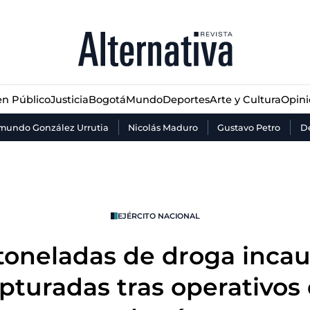
n Público
Justicia
Bogotá
Mundo
Deportes
Arte y Cultura
Opin
n Público
Justicia
Bogotá
Mundo
Deportes
Arte y Cultura
Opin
mundo González Urrutia
Nicolás Maduro
Gustavo Petro
De
EJÉRCITO NACIONAL
toneladas de droga inca
pturadas tras operativo