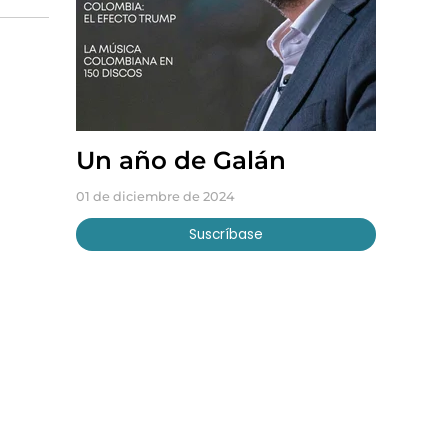
Un año de Galán
01 de diciembre de 2024
Suscríbase