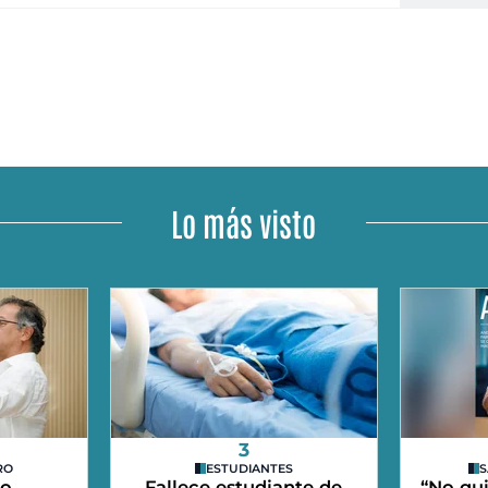
Lo más visto
3
RO
ESTUDIANTES
S
do
Fallece estudiante de
“No qui