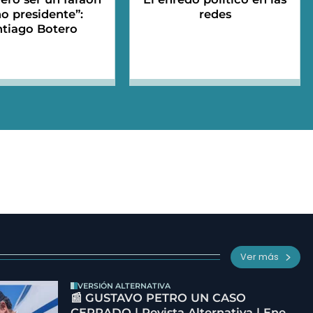
o presidente”:
redes
ntiago Botero
Ver más
VERSIÓN ALTERNATIVA
📰 GUSTAVO PETRO UN CASO
CERRADO | Revista Alternativa | Ene