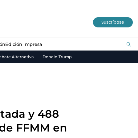
ión
Edición Impresa
Suscríbase
ión
Edición Impresa
bate Alternativa
Donald Trump
utada y 488
s de FFMM en