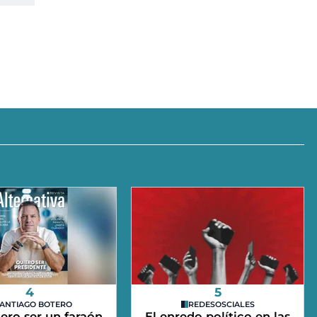
4
5
ANTIAGO BOTERO
REDESOSCIALES
ero ser un faraón
El enredo político en las