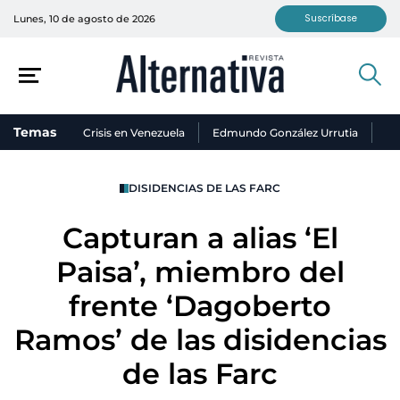
Suscríbase
Lunes, 10 de agosto de 2026
Temas
Crisis en Venezuela
Edmundo González Urrutia
Ni
DISIDENCIAS DE LAS FARC
Capturan a alias ‘El
Paisa’, miembro del
frente ‘Dagoberto
Ramos’ de las disidencias
de las Farc