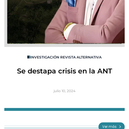
O
INVESTIGACIÓN REVISTA ALTERNATIVA
R
Se destapa crisis en la ANT
B
julio 10, 2024
Item
1
of
Ver más