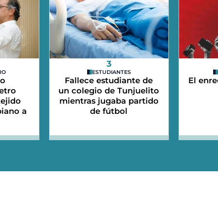
3
RO
ESTUDIANTES
do
Fallece estudiante de
El enre
etro
un colegio de Tunjuelito
tejido
mientras jugaba partido
iano a
de fútbol