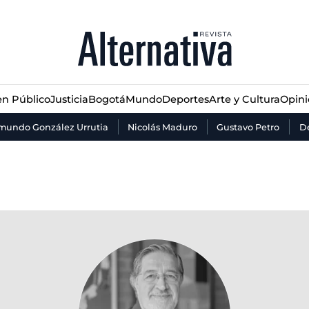
n Público
Justicia
Bogotá
Mundo
Deportes
Arte y Cultura
Opin
n Público
Justicia
Bogotá
Mundo
Deportes
Arte y Cultura
Opin
mundo González Urrutia
Nicolás Maduro
Gustavo Petro
De