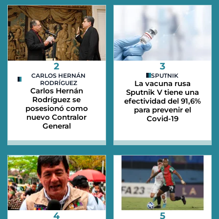
2
3
CARLOS HERNÁN
SPUTNIK
La vacuna rusa
RODRÍGUEZ
Carlos Hernán
Sputnik V tiene una
Rodríguez se
efectividad del 91,6%
posesionó como
para prevenir el
nuevo Contralor
Covid-19
General
4
5