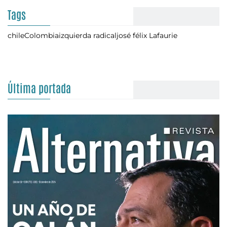
Tags
chile
Colombia
izquierda radical
josé félix Lafaurie
Última portada