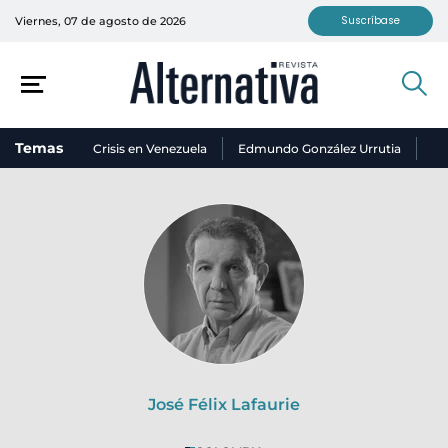
Suscríbase
Viernes, 07 de agosto de 2026
Temas
Crisis en Venezuela
Edmundo González Urrutia
Ni
José Félix Lafaurie