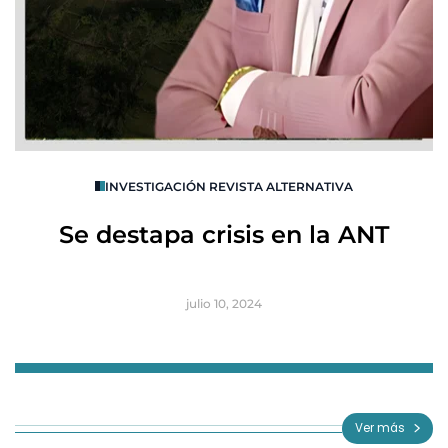
O
INVESTIGACIÓN REVISTA ALTERNATIVA
R
Se destapa crisis en la ANT
B
julio 10, 2024
Item
1
of
Ver más
3