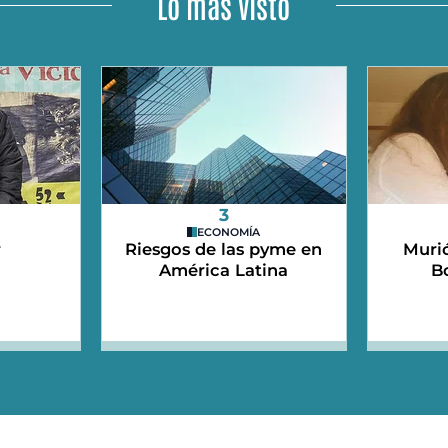
Lo más visto
3
ECONOMÍA
r
Riesgos de las pyme en
Murió
América Latina
B