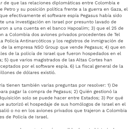
ar de que las relaciones diplomáticas entre Colombia e
e Petro y su posición política frente a la guerra en Gaza, el
que efectivamente el software espía Pegasus había sido
te una investigación en Israel por presunto lavado de
raron a una cuenta en el banco Hapoalim; 3) que el 25 de
aron a Colombia dos aviones privados procedentes de Tel
a Policía Antinarcóticos y los registros de inmigración de
s de la empresa NSO Group que vende Pegasus; 4) que en
les de la policía de Israel que fueron hospedados en el
a; 5) que varios magistrados de las Altas Cortes han
eptados por el software espía. 6) La fiscal general de la
llones de dólares existió.
ria tienen también varias preguntas por resolver: 1) De
para pagar la compra de Pegasus; 2) Quién gestionó la
quisición solo se puede hacer entre Estados; 3) Por qué
que autorizó el hospedaje de sus homólogos de Israel en el
 salió o no en los aviones privados que trajeron a Colombia
s de Policía de Israel.