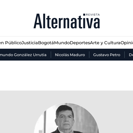
n Público
Justicia
Bogotá
Mundo
Deportes
Arte y Cultura
Opin
n Público
Justicia
Bogotá
Mundo
Deportes
Arte y Cultura
Opin
mundo González Urrutia
Nicolás Maduro
Gustavo Petro
De