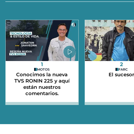
1
2
MOTOS
FARC
Conocimos la nueva
El suceso
TVS RONIN 225 y aquí
están nuestros
comentarios.