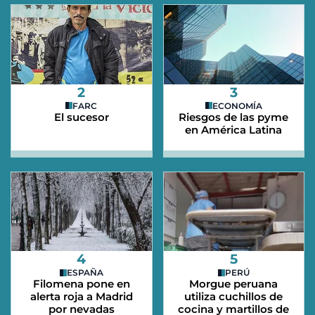
2
3
FARC
ECONOMÍA
El sucesor
Riesgos de las pyme
en América Latina
4
5
ESPAÑA
PERÚ
Filomena pone en
Morgue peruana
alerta roja a Madrid
utiliza cuchillos de
por nevadas
cocina y martillos de