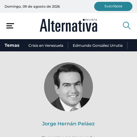
Suscríbase
Domingo, 09 de agosto de 2026
Temas
Crisis en Venezuela
Edmundo González Urrutia
Ni
Jorge Hernán Peláez