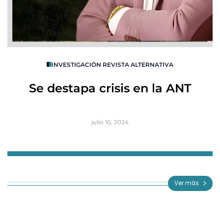
O
INVESTIGACIÓN REVISTA ALTERNATIVA
R
Se destapa crisis en la ANT
B
julio 10, 2024
Item
1
of
Ver más
3