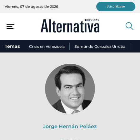
Suscríbase
Viernes, 07 de agosto de 2026
Temas
Crisis en Venezuela
Edmundo González Urrutia
Ni
Jorge Hernán Peláez