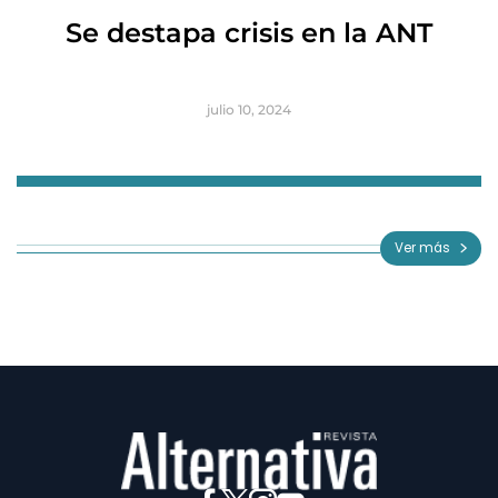
R
Se destapa crisis en la ANT
B
julio 10, 2024
Item
1
of
Ver más
3