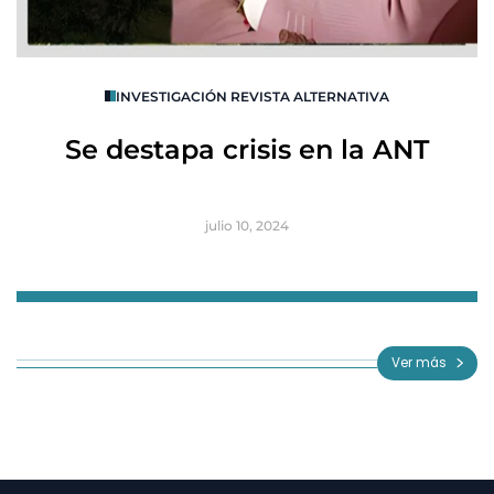
O
INVESTIGACIÓN REVISTA ALTERNATIVA
R
Se destapa crisis en la ANT
B
julio 10, 2024
Item
1
of
Ver más
3