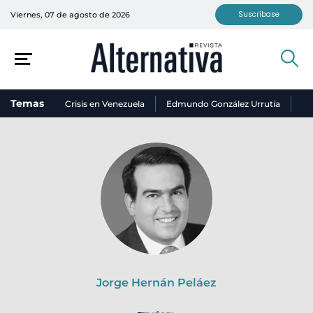
Suscríbase
Viernes, 07 de agosto de 2026
Temas
Crisis en Venezuela
Edmundo González Urrutia
Ni
Jorge Hernán Peláez