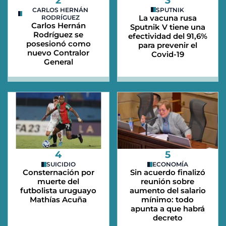
2
3
CARLOS HERNÁN
SPUTNIK
La vacuna rusa
RODRÍGUEZ
Carlos Hernán
Sputnik V tiene una
Rodríguez se
efectividad del 91,6%
posesionó como
para prevenir el
nuevo Contralor
Covid-19
General
4
5
SUICIDIO
ECONOMÍA
Consternación por
Sin acuerdo finalizó
muerte del
reunión sobre
futbolista uruguayo
aumento del salario
Mathías Acuña
mínimo: todo
apunta a que habrá
decreto